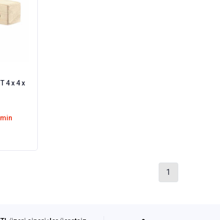
 4 x 4 x
emin
1