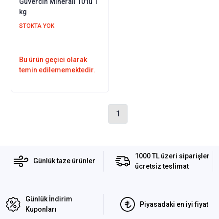
Güvercin Minerali 10'lu 1
kg
STOKTA YOK
Bu ürün geçici olarak
temin edilememektedir.
1
1000 TL üzeri siparişler
Günlük taze ürünler
ücretsiz teslimat
Günlük İndirim
Piyasadaki en iyi fiyat
Kuponları