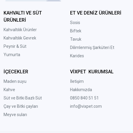
KAHVALTI VE SÜT
ET VE DENİZ ÜRÜNLERİ
ÜRÜNLERİ
Sosis
Kahvaltılık Ürünler
Biftek
Kahvaltılık Gevrek
Tavuk
Peynir & Süt
Dilimlenmiş Şarküteri Et
Yumurta
Karides
İÇECEKLER
VİXPET KURUMSAL
Maden suyu
İletişim
Kahve
Hakkımızda
Süt ve Bitki Bazlı Süt
0850 840 51 51
Çay ve Bitki çayları
info@vixpet.com
Meyve suları