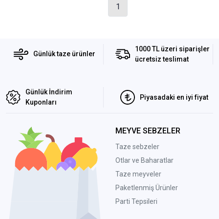
1
1000 TL üzeri siparişler
Günlük taze ürünler
ücretsiz teslimat
Günlük İndirim
Piyasadaki en iyi fiyat
Kuponları
MEYVE SEBZELER
Taze sebzeler
Otlar ve Baharatlar
Taze meyveler
Paketlenmiş Ürünler
Parti Tepsileri