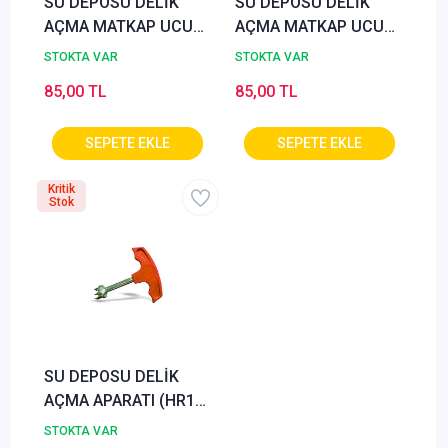
SU DEPOSU DELİK
SU DEPOSU DELİK
AÇMA MATKAP UCU
AÇMA MATKAP UCU
(HR2 REKOR)
(HR1 REKOR)
STOKTA VAR
STOKTA VAR
85,00 TL
85,00 TL
Kritik
Stok
SU DEPOSU DELİK
AÇMA APARATI (HR1
REKOR)
STOKTA VAR