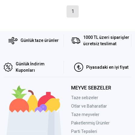
1
1000 TL üzeri siparişler
Günlük taze ürünler
ücretsiz teslimat
Günlük İndirim
Piyasadaki en iyi fiyat
Kuponları
MEYVE SEBZELER
Taze sebzeler
Otlar ve Baharatlar
Taze meyveler
Paketlenmiş Ürünler
Parti Tepsileri