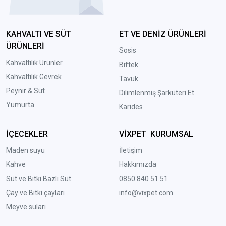
KAHVALTI VE SÜT
ET VE DENİZ ÜRÜNLERİ
ÜRÜNLERİ
Sosis
Kahvaltılık Ürünler
Biftek
Kahvaltılık Gevrek
Tavuk
Peynir & Süt
Dilimlenmiş Şarküteri Et
Yumurta
Karides
İÇECEKLER
VİXPET KURUMSAL
Maden suyu
İletişim
Kahve
Hakkımızda
Süt ve Bitki Bazlı Süt
0850 840 51 51
Çay ve Bitki çayları
info@vixpet.com
Meyve suları