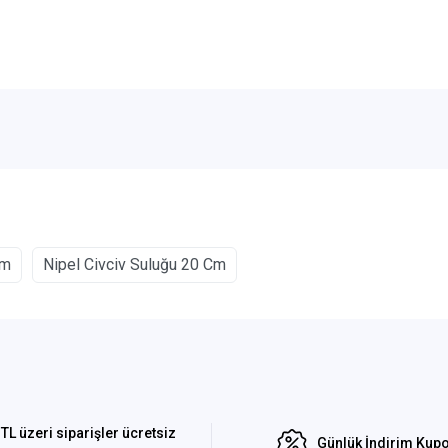
Cm
Nipel Civciv Suluğu 20 Cm
TL üzeri siparişler ücretsiz
Günlük İndirim Kupo