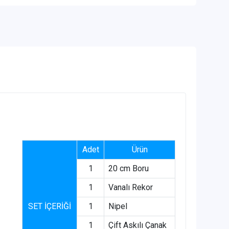
Adet
Ürün
1
20 cm Boru
1
Vanalı Rekor
SET İÇERİĞİ
1
Nipel
1
Çift Askılı Çanak