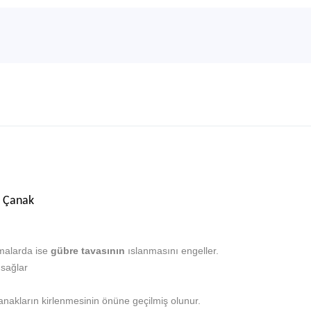
ı Çanak
malarda ise
gübre tavasının
ıslanmasını engeller.
 sağlar
anakların kirlenmesinin önüne geçilmiş olunur.