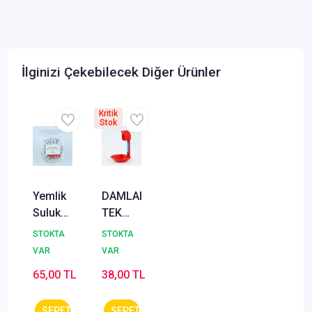
İlginizi Çekebilecek Diğer Ürünler
Kritik
Stok
Yemlik
DAMLALIKLI
Suluk
TEK
Askı İpi
ASKILI
STOKTA
STOKTA
Yükseklik
ÇANAK
VAR
VAR
Ayarlı
65,00 TL
38,00 TL