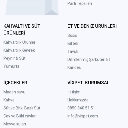
Parti Tepsileri
KAHVALTI VE SÜT
ET VE DENİZ ÜRÜNLERİ
ÜRÜNLERİ
Sosis
Kahvaltılık Ürünler
Biftek
Kahvaltılık Gevrek
Tavuk
Peynir & Süt
Dilimlenmiş Şarküteri Et
Yumurta
Karides
İÇECEKLER
VİXPET KURUMSAL
Maden suyu
İletişim
Kahve
Hakkımızda
Süt ve Bitki Bazlı Süt
0850 840 51 51
Çay ve Bitki çayları
info@vixpet.com
Meyve suları