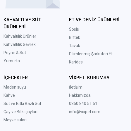
KAHVALTI VE SÜT
ET VE DENİZ ÜRÜNLERİ
ÜRÜNLERİ
Sosis
Kahvaltılık Ürünler
Biftek
Kahvaltılık Gevrek
Tavuk
Peynir & Süt
Dilimlenmiş Şarküteri Et
Yumurta
Karides
İÇECEKLER
VİXPET KURUMSAL
Maden suyu
İletişim
Kahve
Hakkımızda
Süt ve Bitki Bazlı Süt
0850 840 51 51
Çay ve Bitki çayları
info@vixpet.com
Meyve suları