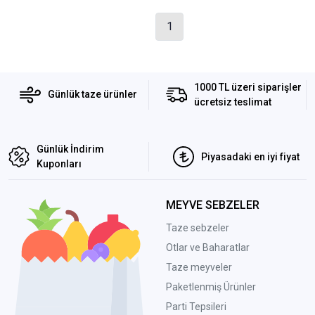
1
1000 TL üzeri siparişler
Günlük taze ürünler
ücretsiz teslimat
Günlük İndirim
Piyasadaki en iyi fiyat
Kuponları
MEYVE SEBZELER
Taze sebzeler
Otlar ve Baharatlar
Taze meyveler
Paketlenmiş Ürünler
Parti Tepsileri