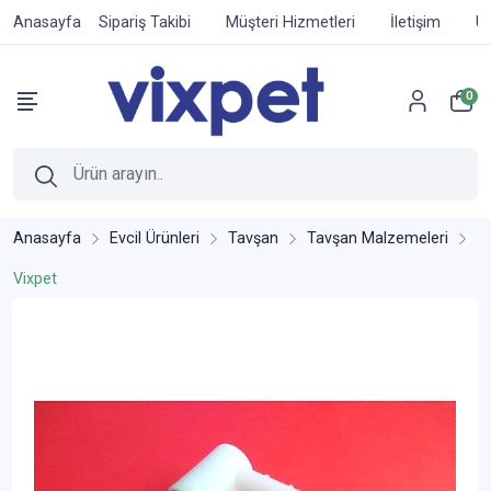
Anasayfa
Sipariş Takibi
Müşteri Hizmetleri
İletişim
Ür
0
Anasayfa
Evcil Ürünleri
Tavşan
Tavşan Malzemeleri
Vixpet