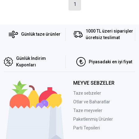
1
1000 TL üzeri siparişler
Günlük taze ürünler
ücretsiz teslimat
Günlük İndirim
Piyasadaki en iyi fiyat
Kuponları
MEYVE SEBZELER
Taze sebzeler
Otlar ve Baharatlar
Taze meyveler
Paketlenmiş Ürünler
Parti Tepsileri