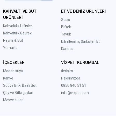
KAHVALTI VE SÜT
ET VE DENİZ ÜRÜNLERİ
ÜRÜNLERİ
Sosis
Kahvaltılık Ürünler
Biftek
Kahvaltılık Gevrek
Tavuk
Peynir & Süt
Dilimlenmiş Şarküteri Et
Yumurta
Karides
İÇECEKLER
VİXPET KURUMSAL
Maden suyu
İletişim
Kahve
Hakkımızda
Süt ve Bitki Bazlı Süt
0850 840 51 51
Çay ve Bitki çayları
info@vixpet.com
Meyve suları