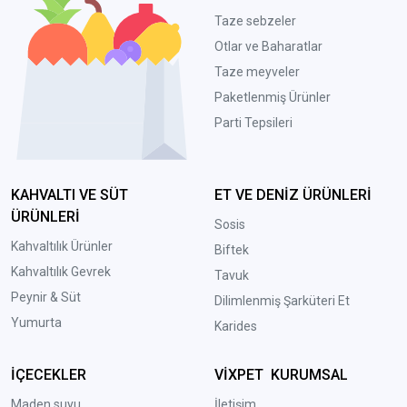
Taze sebzeler
Otlar ve Baharatlar
Taze meyveler
Paketlenmiş Ürünler
Parti Tepsileri
KAHVALTI VE SÜT
ET VE DENİZ ÜRÜNLERİ
ÜRÜNLERİ
Sosis
Kahvaltılık Ürünler
Biftek
Kahvaltılık Gevrek
Tavuk
Peynir & Süt
Dilimlenmiş Şarküteri Et
Yumurta
Karides
İÇECEKLER
VİXPET KURUMSAL
Maden suyu
İletişim