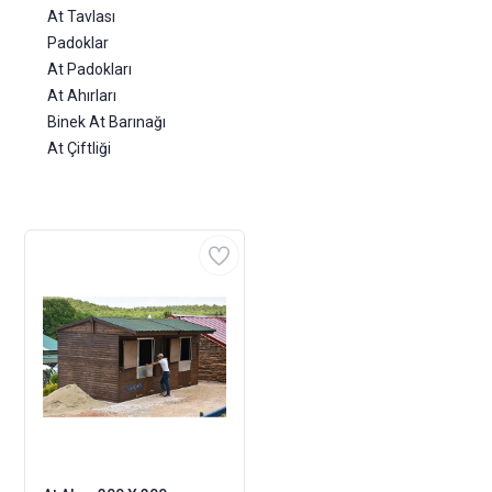
At Tavlası
Padoklar
At Padokları
At Ahırları
Binek At Barınağı
At Çiftliği