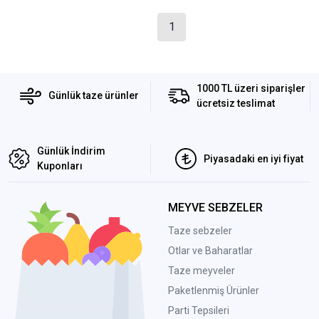
1
1000 TL üzeri siparişler
Günlük taze ürünler
ücretsiz teslimat
Günlük İndirim
Piyasadaki en iyi fiyat
Kuponları
MEYVE SEBZELER
Taze sebzeler
Otlar ve Baharatlar
Taze meyveler
Paketlenmiş Ürünler
Parti Tepsileri