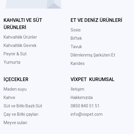
KAHVALTI VE SÜT
ET VE DENİZ ÜRÜNLERİ
ÜRÜNLERİ
Sosis
Kahvaltılık Ürünler
Biftek
Kahvaltılık Gevrek
Tavuk
Peynir & Süt
Dilimlenmiş Şarküteri Et
Yumurta
Karides
İÇECEKLER
VİXPET KURUMSAL
Maden suyu
İletişim
Kahve
Hakkımızda
Süt ve Bitki Bazlı Süt
0850 840 51 51
Çay ve Bitki çayları
info@vixpet.com
Meyve suları