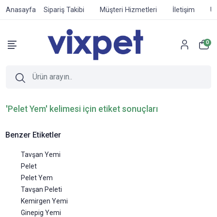
Anasayfa
Sipariş Takibi
Müşteri Hizmetleri
İletişim
Ür
0
'Pelet Yem' kelimesi için etiket sonuçları
Benzer Etiketler
Tavşan Yemi
Pelet
Pelet Yem
Tavşan Peleti
Kemirgen Yemi
Ginepig Yemi