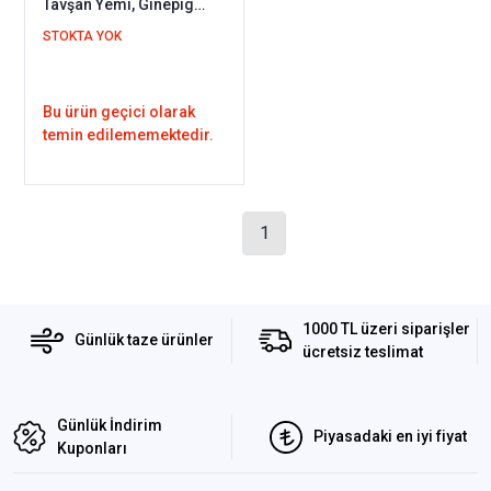
Tavşan Yemi, Ginepig
Yemi, Hamster Yemi /
STOKTA YOK
Kemirgen Yemi
Bu ürün geçici olarak
temin edilememektedir.
1
1000 TL üzeri siparişler
Günlük taze ürünler
ücretsiz teslimat
Günlük İndirim
Piyasadaki en iyi fiyat
Kuponları