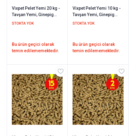
Vixpet Pelet Yemi 20 kg -
Vixpet Pelet Yemi 10 kg -
Tavşan Yemi, Ginepig
Tavşan Yemi, Ginepig
Yemi, Hamster Yemi /
Yemi, Hamster Yemi /
STOKTA YOK
STOKTA YOK
Kemirgen Yemi
Kemirgen Yemi
Bu ürün geçici olarak
Bu ürün geçici olarak
temin edilememektedir.
temin edilememektedir.