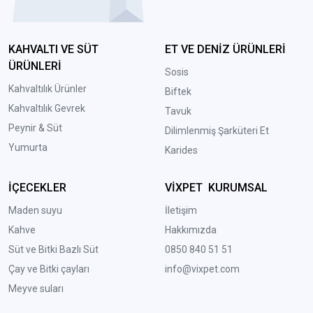
KAHVALTI VE SÜT
ET VE DENİZ ÜRÜNLERİ
ÜRÜNLERİ
Sosis
Kahvaltılık Ürünler
Biftek
Kahvaltılık Gevrek
Tavuk
Peynir & Süt
Dilimlenmiş Şarküteri Et
Yumurta
Karides
İÇECEKLER
VİXPET KURUMSAL
Maden suyu
İletişim
Kahve
Hakkımızda
Süt ve Bitki Bazlı Süt
0850 840 51 51
Çay ve Bitki çayları
info@vixpet.com
Meyve suları