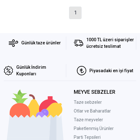
1
1000 TL üzeri siparişler
Günlük taze ürünler
ücretsiz teslimat
Günlük İndirim
Piyasadaki en iyi fiyat
Kuponları
MEYVE SEBZELER
Taze sebzeler
Otlar ve Baharatlar
Taze meyveler
Paketlenmiş Ürünler
Parti Tepsileri