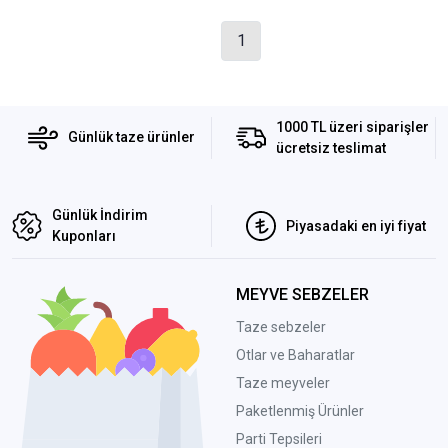
1
1000 TL üzeri siparişler
Günlük taze ürünler
ücretsiz teslimat
Günlük İndirim
Piyasadaki en iyi fiyat
Kuponları
MEYVE SEBZELER
Taze sebzeler
Otlar ve Baharatlar
Taze meyveler
Paketlenmiş Ürünler
Parti Tepsileri