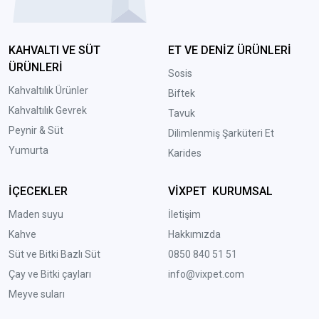
KAHVALTI VE SÜT
ET VE DENİZ ÜRÜNLERİ
ÜRÜNLERİ
Sosis
Kahvaltılık Ürünler
Biftek
Kahvaltılık Gevrek
Tavuk
Peynir & Süt
Dilimlenmiş Şarküteri Et
Yumurta
Karides
İÇECEKLER
VİXPET KURUMSAL
Maden suyu
İletişim
Kahve
Hakkımızda
Süt ve Bitki Bazlı Süt
0850 840 51 51
Çay ve Bitki çayları
info@vixpet.com
Meyve suları