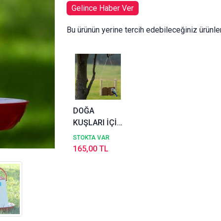
Gelince Haber Ver
Bu ürünün yerine tercih edebileceğiniz ürünle
DOĞA
KUŞLARI İÇİN
EKMEKLİK
STOKTA VAR
165,00 TL