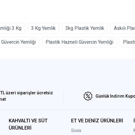
mliği 3 Kg
3 Kg Yemlik
3kg Plastik Yemlik
Askılı Pla
 Güvercin Yemliği
Plastik Hazneli Güvercin Yemliği
Plast
TL üzeri siparişler ücretsiz
Günlük İndirim Kupo
mat
KAHVALTI VE SÜT
ET VE DENİZ ÜRÜNLERİ
ÜRÜNLERİ
Sosis