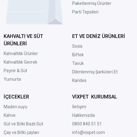
Paketlenmiş Ürünler
Parti Tepsileri
KAHVALTI VE SÜT
ET VE DENİZ ÜRÜNLERİ
ÜRÜNLERİ
Sosis
Kahvaltılık Ürünler
Biftek
Kahvaltılık Gevrek
Tavuk
Peynir & Süt
Dilimlenmiş Şarküteri Et
Yumurta
Karides
İÇECEKLER
VİXPET KURUMSAL
Maden suyu
İletişim
Kahve
Hakkımızda
Süt ve Bitki Bazlı Süt
0850 840 51 51
Çay ve Bitki çayları
info@vixpet.com