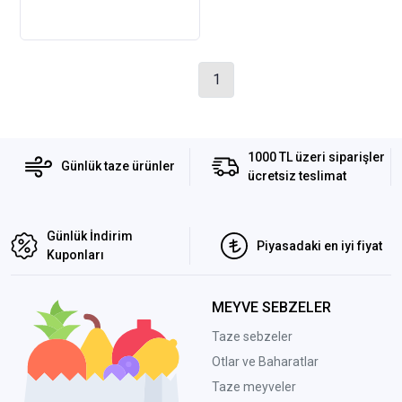
1
1000 TL üzeri siparişler
Günlük taze ürünler
ücretsiz teslimat
Günlük İndirim
Piyasadaki en iyi fiyat
Kuponları
MEYVE SEBZELER
Taze sebzeler
Otlar ve Baharatlar
Taze meyveler