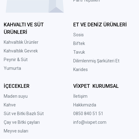
Parti Tepsileri
KAHVALTI VE SÜT
ET VE DENİZ ÜRÜNLERİ
ÜRÜNLERİ
Sosis
Kahvaltılık Ürünler
Biftek
Kahvaltılık Gevrek
Tavuk
Peynir & Süt
Dilimlenmiş Şarküteri Et
Yumurta
Karides
İÇECEKLER
VİXPET KURUMSAL
Maden suyu
İletişim
Kahve
Hakkımızda
Süt ve Bitki Bazlı Süt
0850 840 51 51
Çay ve Bitki çayları
info@vixpet.com
Meyve suları