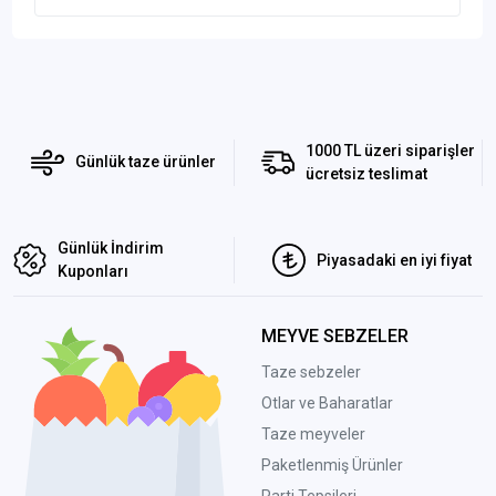
1000 TL üzeri siparişler
Günlük taze ürünler
ücretsiz teslimat
Günlük İndirim
Piyasadaki en iyi fiyat
Kuponları
MEYVE SEBZELER
Taze sebzeler
Otlar ve Baharatlar
Taze meyveler
Paketlenmiş Ürünler