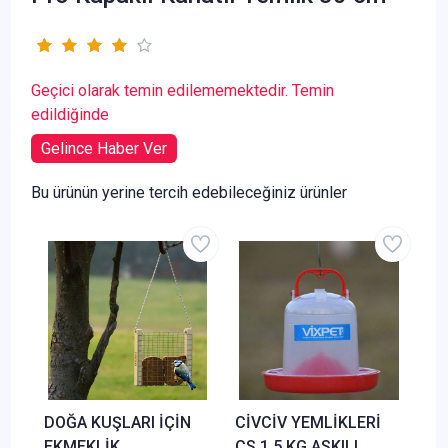
Geçici olarak temin edilememektedir. Temin
edildiğinde
Gelince Haber Ver
Bu ürünün yerine tercih edebileceğiniz ürünler
DOĞA KUŞLARI İÇİN
CİVCİV YEMLİKLERİ
EKMEKLİK
CS 1.5 KG ASKILI