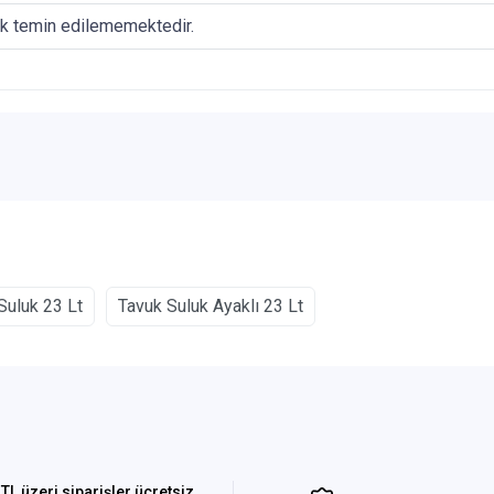
ak temin edilememektedir.
Suluk 23 Lt
Tavuk Suluk Ayaklı 23 Lt
TL üzeri siparişler ücretsiz