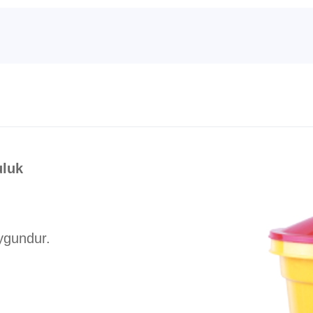
uluk
ygundur.