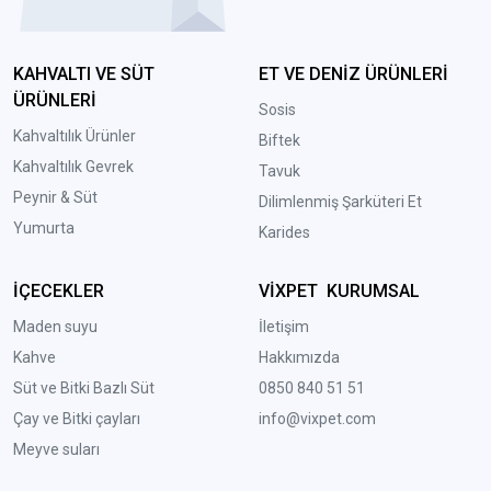
KAHVALTI VE SÜT
ET VE DENİZ ÜRÜNLERİ
ÜRÜNLERİ
Sosis
Kahvaltılık Ürünler
Biftek
Kahvaltılık Gevrek
Tavuk
Peynir & Süt
Dilimlenmiş Şarküteri Et
Yumurta
Karides
İÇECEKLER
VİXPET KURUMSAL
Maden suyu
İletişim
Kahve
Hakkımızda
Süt ve Bitki Bazlı Süt
0850 840 51 51
Çay ve Bitki çayları
info@vixpet.com
Meyve suları