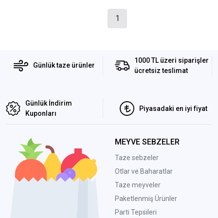
1
1000 TL üzeri siparişler
Günlük taze ürünler
ücretsiz teslimat
Günlük İndirim
Piyasadaki en iyi fiyat
Kuponları
MEYVE SEBZELER
Taze sebzeler
Otlar ve Baharatlar
Taze meyveler
Paketlenmiş Ürünler
Parti Tepsileri