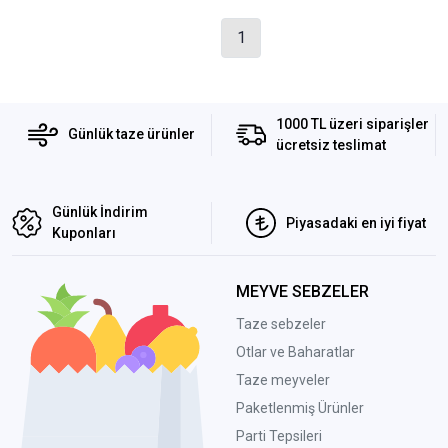
1
1000 TL üzeri siparişler
Günlük taze ürünler
ücretsiz teslimat
Günlük İndirim
Piyasadaki en iyi fiyat
Kuponları
MEYVE SEBZELER
Taze sebzeler
Otlar ve Baharatlar
Taze meyveler
Paketlenmiş Ürünler
Parti Tepsileri