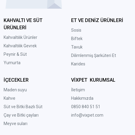
KAHVALTI VE SÜT
ET VE DENİZ ÜRÜNLERİ
ÜRÜNLERİ
Sosis
Kahvaltılık Ürünler
Biftek
Kahvaltılık Gevrek
Tavuk
Peynir & Süt
Dilimlenmiş Şarküteri Et
Yumurta
Karides
İÇECEKLER
VİXPET KURUMSAL
Maden suyu
İletişim
Kahve
Hakkımızda
Süt ve Bitki Bazlı Süt
0850 840 51 51
Çay ve Bitki çayları
info@vixpet.com
Meyve suları