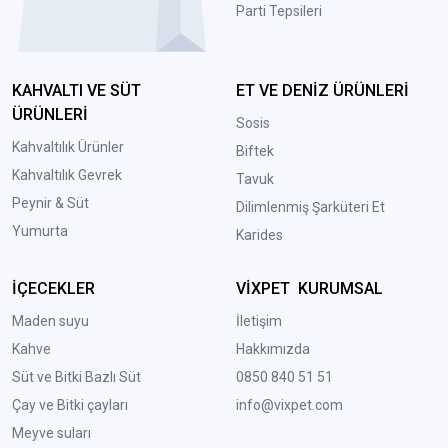
Parti Tepsileri
KAHVALTI VE SÜT
ET VE DENİZ ÜRÜNLERİ
ÜRÜNLERİ
Sosis
Kahvaltılık Ürünler
Biftek
Kahvaltılık Gevrek
Tavuk
Peynir & Süt
Dilimlenmiş Şarküteri Et
Yumurta
Karides
İÇECEKLER
VİXPET KURUMSAL
Maden suyu
İletişim
Kahve
Hakkımızda
Süt ve Bitki Bazlı Süt
0850 840 51 51
Çay ve Bitki çayları
info@vixpet.com
Meyve suları