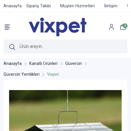
Anasayfa
Sipariş Takibi
Müşteri Hizmetleri
İletişim
Ür
0
Anasayfa
Kanatlı Ürünleri
Güvercin
Güvercin Yemlikleri
Vixpet