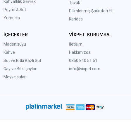
Kahvaltılık Gevrek
Tavuk
Peynir & Süt
Dilimlenmiş Şarküteri Et
Yumurta
Karides
İÇECEKLER
VİXPET KURUMSAL
Maden suyu
İletişim
Kahve
Hakkımızda
Süt ve Bitki Bazlı Süt
0850 840 51 51
Çay ve Bitki çayları
info@vixpet.com
Meyve suları