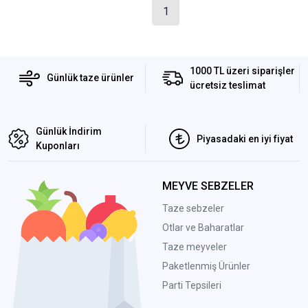
1
1000 TL üzeri siparişler
Günlük taze ürünler
ücretsiz teslimat
Günlük İndirim
Piyasadaki en iyi fiyat
Kuponları
MEYVE SEBZELER
Taze sebzeler
Otlar ve Baharatlar
Taze meyveler
Paketlenmiş Ürünler
Parti Tepsileri