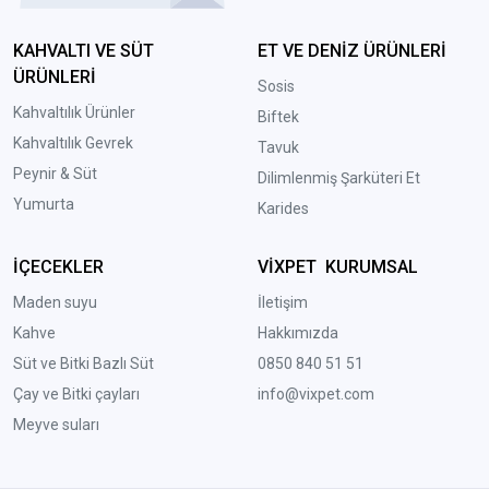
KAHVALTI VE SÜT
ET VE DENİZ ÜRÜNLERİ
ÜRÜNLERİ
Sosis
Kahvaltılık Ürünler
Biftek
Kahvaltılık Gevrek
Tavuk
Peynir & Süt
Dilimlenmiş Şarküteri Et
Yumurta
Karides
İÇECEKLER
VİXPET KURUMSAL
Maden suyu
İletişim
Kahve
Hakkımızda
Süt ve Bitki Bazlı Süt
0850 840 51 51
Çay ve Bitki çayları
info@vixpet.com
Meyve suları