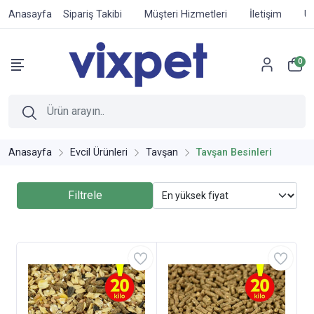
Anasayfa
Sipariş Takibi
Müşteri Hizmetleri
İletişim
Ür
0
Anasayfa
Evcil Ürünleri
Tavşan
Tavşan Besinleri
Filtrele