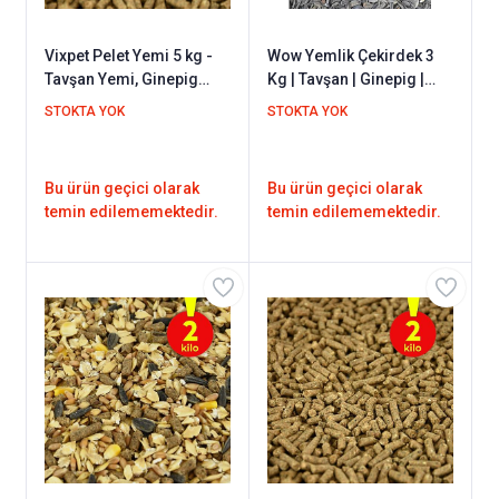
Vixpet Pelet Yemi 5 kg -
Wow Yemlik Çekirdek 3
Tavşan Yemi, Ginepig
Kg | Tavşan | Ginepig |
Yemi, Hamster Yemi /
Papağan | Tüm
STOKTA YOK
STOKTA YOK
Kemirgen Yemi
Kemirgenler Ve Kanatlı
Hayvanlar Için
Bu ürün geçici olarak
Bu ürün geçici olarak
temin edilememektedir.
temin edilememektedir.