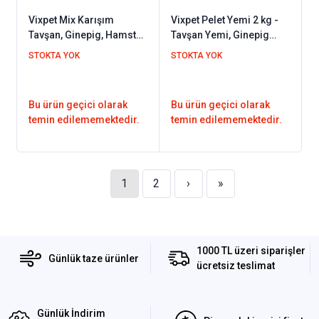
Vixpet Mix Karışım
Vixpet Pelet Yemi 2 kg -
Tavşan, Ginepig, Hamster
Tavşan Yemi, Ginepig
Kemirgen Yemi 2 kg
Yemi, Hamster Yemi /
STOKTA YOK
STOKTA YOK
Kemirgen Yemi
Bu ürün geçici olarak
Bu ürün geçici olarak
temin edilememektedir.
temin edilememektedir.
1
2
›
»
1000 TL üzeri siparişler
Günlük taze ürünler
ücretsiz teslimat
Günlük İndirim