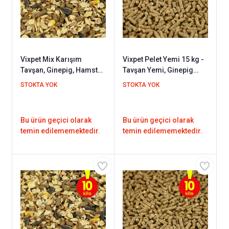
Vixpet Mix Karışım
Vixpet Pelet Yemi 15 kg -
Tavşan, Ginepig, Hamster
Tavşan Yemi, Ginepig
Kemirgen Yemi 15 kg
Yemi, Hamster Yemi /
STOKTA YOK
STOKTA YOK
Kemirgen Yemi
Bu ürün geçici olarak
Bu ürün geçici olarak
temin edilememektedir.
temin edilememektedir.