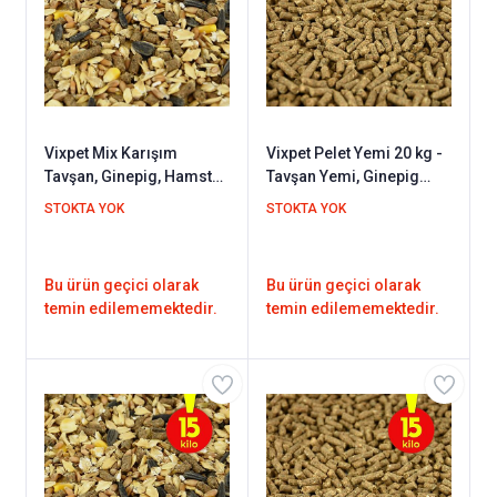
Vixpet Mix Karışım
Vixpet Pelet Yemi 20 kg -
Tavşan, Ginepig, Hamster
Tavşan Yemi, Ginepig
Kemirgen Yemi 20 kg
Yemi, Hamster Yemi /
STOKTA YOK
STOKTA YOK
Kemirgen Yemi
Bu ürün geçici olarak
Bu ürün geçici olarak
temin edilememektedir.
temin edilememektedir.