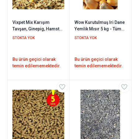
Vixpet Mix Karışım
Wow Kurutulmuş Iri Dane
Tavşan, Ginepig, Hamster
Yemlik Mısır 5 kg - Tüm
Kemirgen Yemi 5 kg
Kemirgenler ve Kanatlı
STOKTA YOK
STOKTA YOK
Hayvanlar Için - Mısır
Yemi
Bu ürün geçici olarak
Bu ürün geçici olarak
temin edilememektedir.
temin edilememektedir.