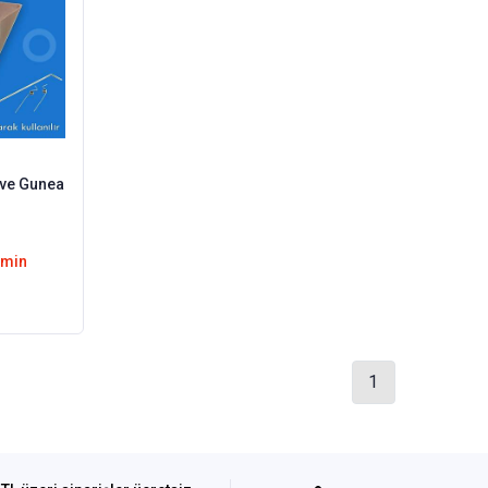
emin
1