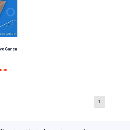
emin
1