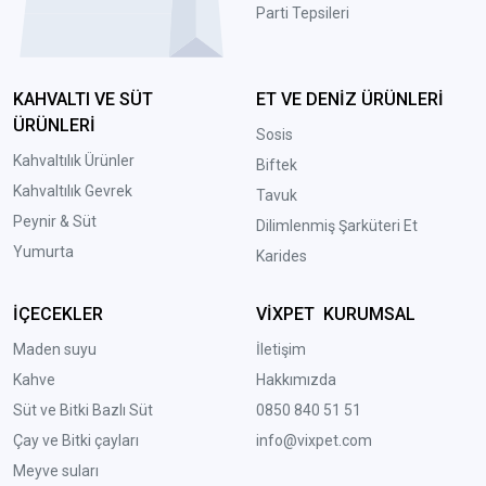
Parti Tepsileri
KAHVALTI VE SÜT
ET VE DENİZ ÜRÜNLERİ
ÜRÜNLERİ
Sosis
Kahvaltılık Ürünler
Biftek
Kahvaltılık Gevrek
Tavuk
Peynir & Süt
Dilimlenmiş Şarküteri Et
Yumurta
Karides
İÇECEKLER
VİXPET KURUMSAL
Maden suyu
İletişim
Kahve
Hakkımızda
Süt ve Bitki Bazlı Süt
0850 840 51 51
Çay ve Bitki çayları
info@vixpet.com
Meyve suları