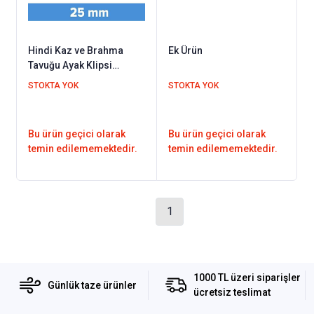
Hindi Kaz ve Brahma
Ek Ürün
Tavuğu Ayak Klipsi
Rakamlı 100'lü Paket 25
STOKTA YOK
STOKTA YOK
mm (Rakamlar 001 - 100
Arası)
Bu ürün geçici olarak
Bu ürün geçici olarak
temin edilememektedir.
temin edilememektedir.
1
1000 TL üzeri siparişler
Günlük taze ürünler
ücretsiz teslimat