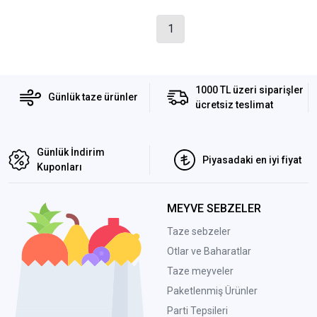
1
1000 TL üzeri siparişler
Günlük taze ürünler
ücretsiz teslimat
Günlük İndirim
Piyasadaki en iyi fiyat
Kuponları
MEYVE SEBZELER
Taze sebzeler
Otlar ve Baharatlar
Taze meyveler
Paketlenmiş Ürünler
Parti Tepsileri