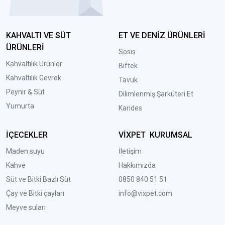
KAHVALTI VE SÜT
ET VE DENİZ ÜRÜNLERİ
ÜRÜNLERİ
Sosis
Kahvaltılık Ürünler
Biftek
Kahvaltılık Gevrek
Tavuk
Peynir & Süt
Dilimlenmiş Şarküteri Et
Yumurta
Karides
İÇECEKLER
VİXPET KURUMSAL
Maden suyu
İletişim
Kahve
Hakkımızda
Süt ve Bitki Bazlı Süt
0850 840 51 51
Çay ve Bitki çayları
info@vixpet.com
Meyve suları