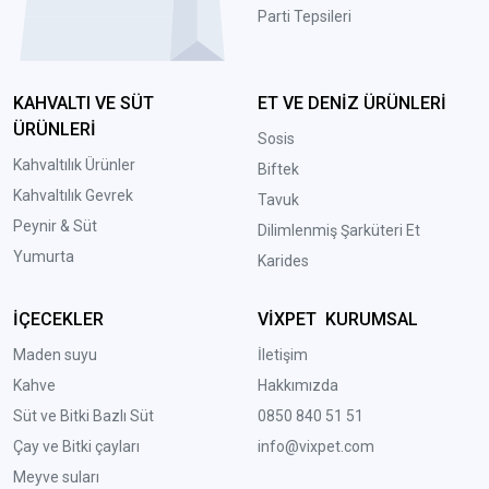
Parti Tepsileri
KAHVALTI VE SÜT
ET VE DENİZ ÜRÜNLERİ
ÜRÜNLERİ
Sosis
Kahvaltılık Ürünler
Biftek
Kahvaltılık Gevrek
Tavuk
Peynir & Süt
Dilimlenmiş Şarküteri Et
Yumurta
Karides
İÇECEKLER
VİXPET KURUMSAL
Maden suyu
İletişim
Kahve
Hakkımızda
Süt ve Bitki Bazlı Süt
0850 840 51 51
Çay ve Bitki çayları
info@vixpet.com
Meyve suları