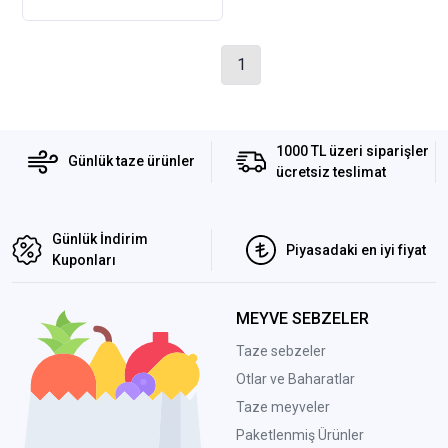
1
1000 TL üzeri siparişler
Günlük taze ürünler
ücretsiz teslimat
Günlük İndirim
Piyasadaki en iyi fiyat
Kuponları
MEYVE SEBZELER
Taze sebzeler
Otlar ve Baharatlar
Taze meyveler
Paketlenmiş Ürünler