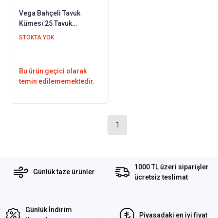
Vega Bahçeli Tavuk
Kümesi 25 Tavuk
Barınabilir + Bahçe
STOKTA YOK
Seçenekli
Bu ürün geçici olarak
temin edilememektedir.
1
1000 TL üzeri siparişler
Günlük taze ürünler
ücretsiz teslimat
Günlük İndirim
Piyasadaki en iyi fiyat