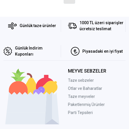
1000 TL üzeri siparişler
Günlük taze ürünler
ücretsiz teslimat
Günlük İndirim
Piyasadaki en iyi fiyat
Kuponları
MEYVE SEBZELER
Taze sebzeler
Otlar ve Baharatlar
Taze meyveler
Paketlenmiş Ürünler
Parti Tepsileri