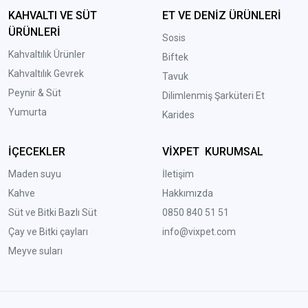
KAHVALTI VE SÜT
ET VE DENİZ ÜRÜNLERİ
ÜRÜNLERİ
Sosis
Kahvaltılık Ürünler
Biftek
Kahvaltılık Gevrek
Tavuk
Peynir & Süt
Dilimlenmiş Şarküteri Et
Yumurta
Karides
İÇECEKLER
VİXPET KURUMSAL
Maden suyu
İletişim
Kahve
Hakkımızda
Süt ve Bitki Bazlı Süt
0850 840 51 51
Çay ve Bitki çayları
info@vixpet.com
Meyve suları