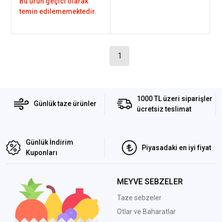
Bu ürün geçici olarak
temin edilememektedir.
1
1000 TL üzeri siparişler
Günlük taze ürünler
ücretsiz teslimat
Günlük İndirim
Piyasadaki en iyi fiyat
Kuponları
MEYVE SEBZELER
Taze sebzeler
Otlar ve Baharatlar