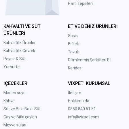
Parti Tepsileri
KAHVALTI VE SÜT
ET VE DENİZ ÜRÜNLERİ
ÜRÜNLERİ
Sosis
Kahvaltılık Ürünler
Biftek
Kahvaltılık Gevrek
Tavuk
Peynir & Süt
Dilimlenmiş Şarküteri Et
Yumurta
Karides
İÇECEKLER
VİXPET KURUMSAL
Maden suyu
İletişim
Kahve
Hakkımızda
Süt ve Bitki Bazlı Süt
0850 840 51 51
Çay ve Bitki çayları
info@vixpet.com
Meyve suları