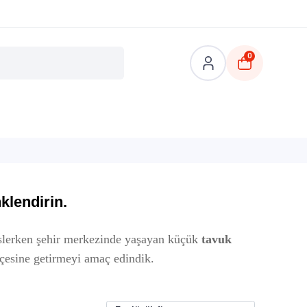
0
klendirin.
lerken şehir merkezinde yaşayan küçük
tavuk
hçesine getirmeyi amaç edindik.