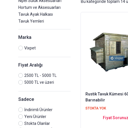
Nipel Suluk Aksesuarları
Bu kategoride toplam
14
ü
Hortum ve Aksesuarları
Tavuk Ayak Halkası
Tavuk Yemleri
Marka
Vixpet
Fiyat Aralığı
2500 TL - 5000 TL
5000 TL ve üzeri
Rustik Tavuk Kümesi 6
Sadece
Barınabilir
STOKTA YOK
İndirimli Ürünler
Yeni Ürünler
Fiyat Sorunu
Stokta Olanlar