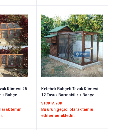
avuk Kümesi 25
Kelebek Bahçeli Tavuk Kümesi
ir + Bahçe
12 Tavuk Barınabilir + Bahçe
Seçenekli
STOKTA YOK
olarak temin
Bu ürün geçici olarak temin
r.
edilememektedir.