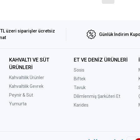
TL üzeri siparişler ücretsiz
Günlük İndirim Kupo
mat
KAHVALTI VE SÜT
ET VE DENİZ ÜRÜNLERİ
ÜRÜNLERİ
Sosis
Kahvaltılık Ürünler
Biftek
Kahvaltılık Gevrek
Tavuk
Peynir & Süt
Dilimlenmiş Şarküteri Et
Yumurta
Karides