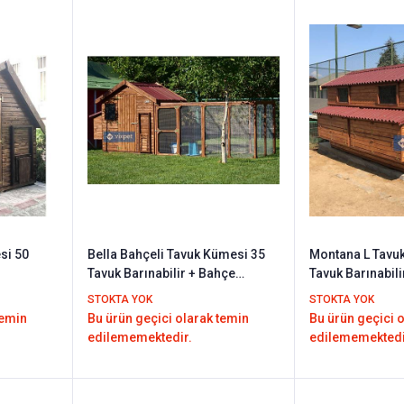
si 50
Bella Bahçeli Tavuk Kümesi 35
Montana L Tavu
Tavuk Barınabilir + Bahçe
Tavuk Barınabili
Seçenekli
STOKTA YOK
STOKTA YOK
temin
Bu ürün geçici olarak temin
Bu ürün geçici 
edilememektedir.
edilememektedi