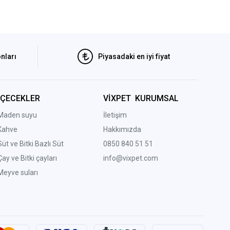
nları
Piyasadaki en iyi fiyat
İÇECEKLER
VİXPET KURUMSAL
Maden suyu
İletişim
Kahve
Hakkımızda
Süt ve Bitki Bazlı Süt
0850 840 51 51
Çay ve Bitki çayları
info@vixpet.com
Meyve suları