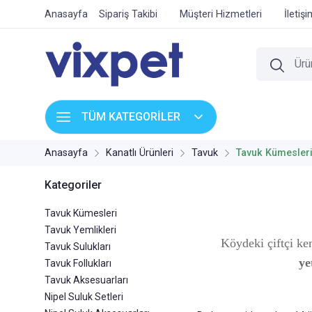
Anasayfa
Sipariş Takibi
Müşteri Hizmetleri
İletiş
TÜM KATEGORİLER
Anasayfa
Kanatlı Ürünleri
Tavuk
Tavuk Kümesler
Kategoriler
Tavuk Kümesleri
Tavuk Yemlikleri
Köydeki çiftçi ken
Tavuk Sulukları
ye
Tavuk Follukları
Tavuk Aksesuarları
Nipel Suluk Setleri