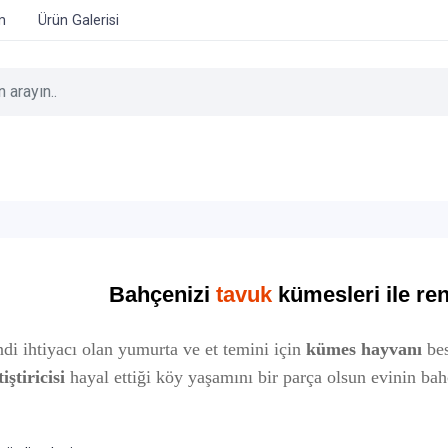
im
Ürün Galerisi
i
Bahçenizi
tavuk
kümesleri ile
ren
di ihtiyacı olan yumurta ve et temini için
kümes hayvanı
bes
tiştiricisi
hayal ettiği köy yaşamını bir parça olsun evinin ba