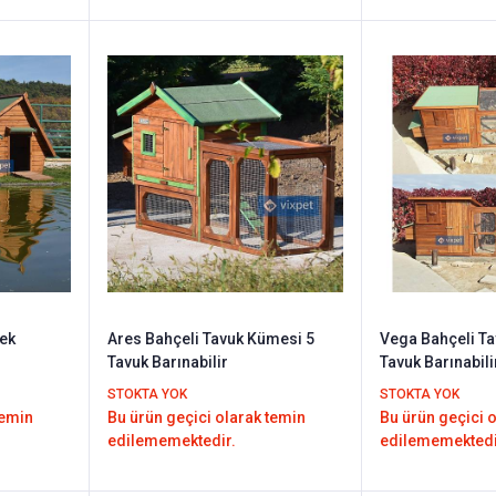
dek
Ares Bahçeli Tavuk Kümesi 5
Vega Bahçeli T
Tavuk Barınabilir
Tavuk Barınabil
Seçenekli
STOKTA YOK
STOKTA YOK
temin
Bu ürün geçici olarak temin
Bu ürün geçici 
edilememektedir.
edilememektedi