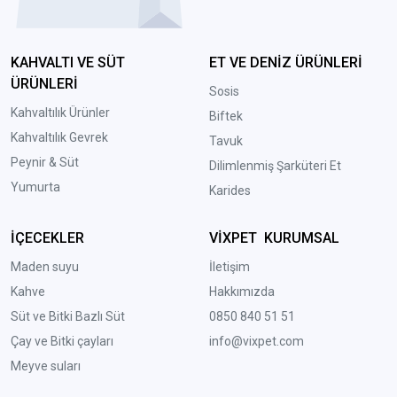
KAHVALTI VE SÜT
ET VE DENİZ ÜRÜNLERİ
ÜRÜNLERİ
Sosis
Kahvaltılık Ürünler
Biftek
Kahvaltılık Gevrek
Tavuk
Peynir & Süt
Dilimlenmiş Şarküteri Et
Yumurta
Karides
İÇECEKLER
VİXPET KURUMSAL
Maden suyu
İletişim
Kahve
Hakkımızda
Süt ve Bitki Bazlı Süt
0850 840 51 51
Çay ve Bitki çayları
info@vixpet.com
Meyve suları