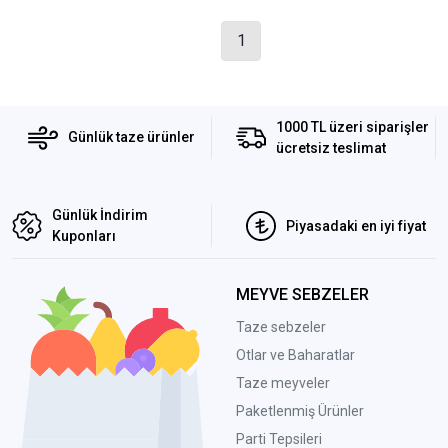
1
1000 TL üzeri siparişler
Günlük taze ürünler
ücretsiz teslimat
Günlük İndirim
Piyasadaki en iyi fiyat
Kuponları
MEYVE SEBZELER
Taze sebzeler
Otlar ve Baharatlar
Taze meyveler
Paketlenmiş Ürünler
Parti Tepsileri