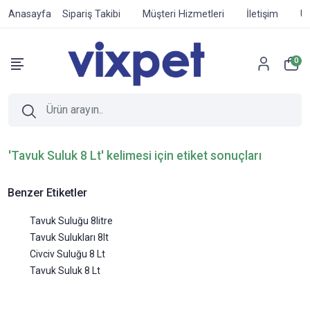
Anasayfa
Sipariş Takibi
Müşteri Hizmetleri
İletişim
Ür
0
'Tavuk Suluk 8 Lt' kelimesi için etiket sonuçları
Benzer Etiketler
Tavuk Suluğu 8litre
Tavuk Sulukları 8lt
Civciv Suluğu 8 Lt
Tavuk Suluk 8 Lt