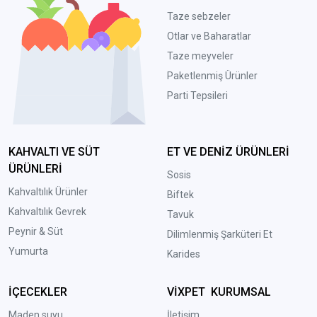
Taze sebzeler
Otlar ve Baharatlar
Taze meyveler
Paketlenmiş Ürünler
Parti Tepsileri
KAHVALTI VE SÜT
ET VE DENİZ ÜRÜNLERİ
ÜRÜNLERİ
Sosis
Kahvaltılık Ürünler
Biftek
Kahvaltılık Gevrek
Tavuk
Peynir & Süt
Dilimlenmiş Şarküteri Et
Yumurta
Karides
İÇECEKLER
VİXPET KURUMSAL
Maden suyu
İletişim