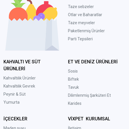
Taze sebzeler
Otlar ve Baharatlar
Taze meyveler
Paketlenmiş Ürünler
Parti Tepsileri
KAHVALTI VE SÜT
ET VE DENİZ ÜRÜNLERİ
ÜRÜNLERİ
Sosis
Kahvaltılık Ürünler
Biftek
Kahvaltılık Gevrek
Tavuk
Peynir & Süt
Dilimlenmiş Şarküteri Et
Yumurta
Karides
İÇECEKLER
VİXPET KURUMSAL
Maden suyu
İletişim