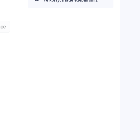
ve kolayca iade edebilirsiniz.
hçe