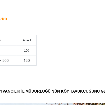
hiptir
k
Derinlik
150
 - 500
150
HAYVANCILIK İL MÜDÜRLÜĞÜ'NÜN KÖY TAVUKÇUĞUNU G