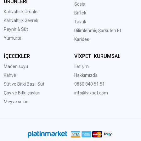
ÜRÜNLERİ
Sosis
Kahvaltılık Ürünler
Biftek
Kahvaltılık Gevrek
Tavuk
Peynir & Süt
Dilimlenmiş Şarküteri Et
Yumurta
Karides
İÇECEKLER
VİXPET KURUMSAL
Maden suyu
İletişim
Kahve
Hakkımızda
Süt ve Bitki Bazlı Süt
0850 840 51 51
Çay ve Bitki çayları
info@vixpet.com
Meyve suları