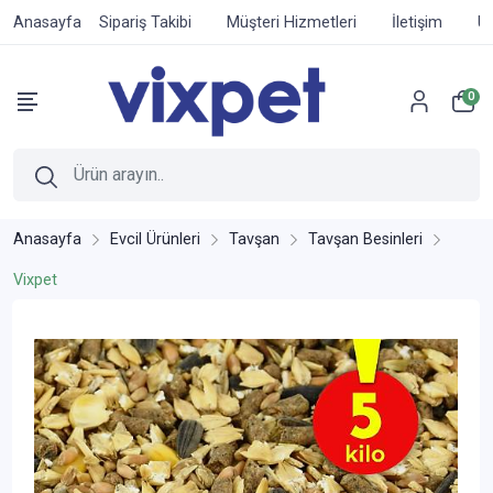
Anasayfa
Sipariş Takibi
Müşteri Hizmetleri
İletişim
Ür
0
Anasayfa
Evcil Ürünleri
Tavşan
Tavşan Besinleri
Vixpet